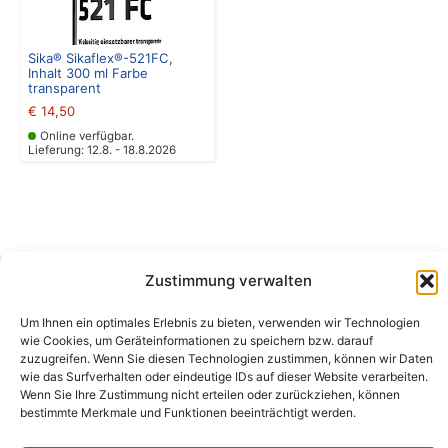
Sika® Sikaflex®-521FC,
Inhalt 300 ml Farbe
transparent
€
14,50
Online verfügbar.
Lieferung: 12.8. - 18.8.2026
Zustimmung verwalten
Camping Bergler GmbH
Um Ihnen ein optimales Erlebnis zu bieten, verwenden wir Technologien
Peter-Leardi-Weg 4, 8054 Graz
wie Cookies, um Geräteinformationen zu speichern bzw. darauf
Steiermark / Österreich​
zuzugreifen. Wenn Sie diesen Technologien zustimmen, können wir Daten
+43 316 225711
​ •
info@campingbergler.at​
wie das Surfverhalten oder eindeutige IDs auf dieser Website verarbeiten.
Wenn Sie Ihre Zustimmung nicht erteilen oder zurückziehen, können
Impressum
bestimmte Merkmale und Funktionen beeinträchtigt werden.
AGB
Schlichtungsstelle
Widerrufsrecht und Formular