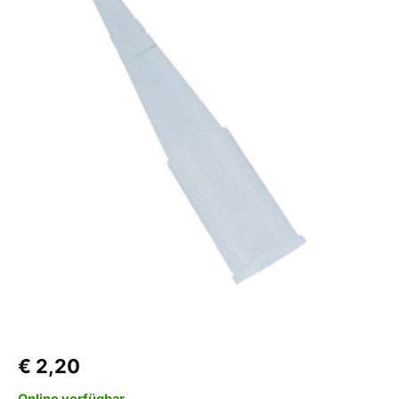
Kartuschenspitzen
10
Stück
Menge
€
2,20