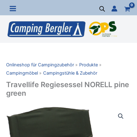
Zum
Inhalt
springen
Onlineshop für Campingzubehör
Produkte
Campingmöbel
Campingstühle & Zubehör
Travellife Regiesessel NORELL pine
green
Travellife
Regiesessel
NORELL
pine
green