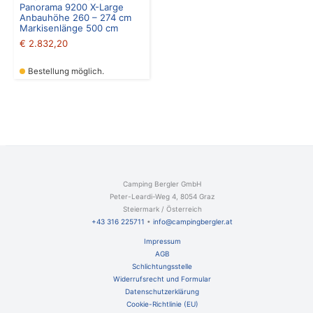
Panorama 9200 X-Large
Anbauhöhe 260 – 274 cm
Markisenlänge 500 cm
€
2.832,20
Bestellung möglich.
Camping Bergler GmbH
Peter-Leardi-Weg 4, 8054 Graz
Steiermark / Österreich​
+43 316 225711
​ •
info@campingbergler.at​
Impressum
AGB
Schlichtungsstelle
Widerrufsrecht und Formular
Datenschutzerklärung
Cookie-Richtlinie (EU)