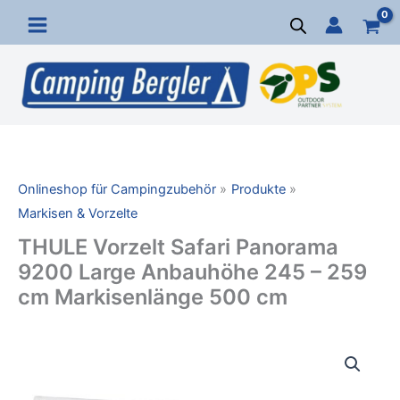
Zum
Inhalt
springen
Onlineshop für Campingzubehör
Produkte
Markisen & Vorzelte
THULE Vorzelt Safari Panorama
9200 Large Anbauhöhe 245 – 259
cm Markisenlänge 500 cm
THULE
Vorzelt
Safari
Panorama