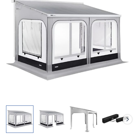
9200
Large
Anbauhöhe
245
-
259
cm
Markisenlänge
500
cm
Menge