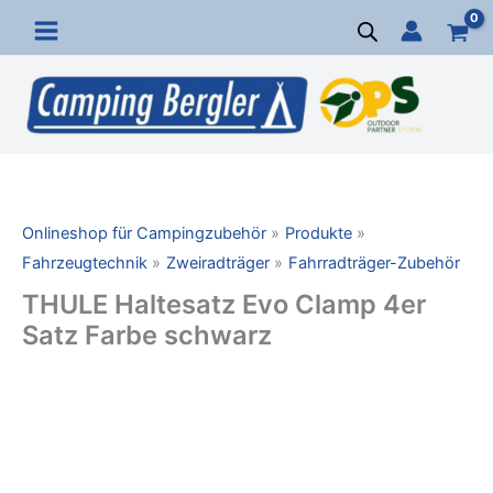
Zum
Inhalt
springen
Onlineshop für Campingzubehör
Produkte
Fahrzeugtechnik
Zweiradträger
Fahrradträger-Zubehör
THULE Haltesatz Evo Clamp 4er
Satz Farbe schwarz
THULE
Haltesatz
Evo
Clamp
4er