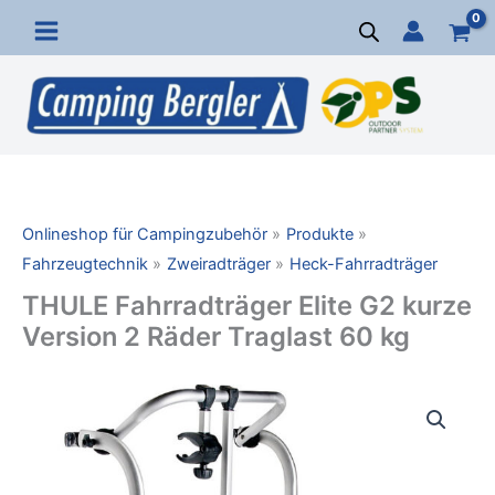
Zum
Inhalt
springen
Onlineshop für Campingzubehör
Produkte
Fahrzeugtechnik
Zweiradträger
Heck-Fahrradträger
THULE Fahrradträger Elite G2 kurze
Version 2 Räder Traglast 60 kg
THULE
Fahrradträger
Elite
G2
kurze