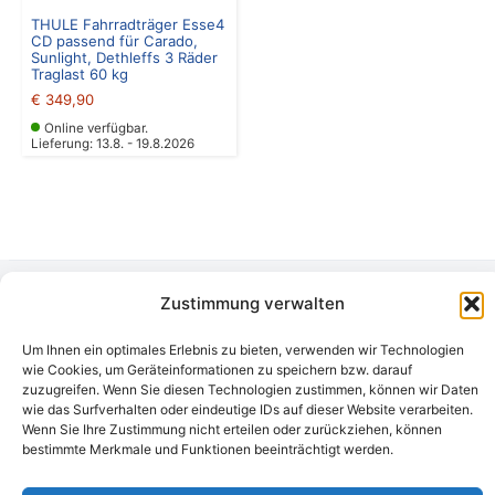
THULE Fahrradträger Esse4
CD passend für Carado,
Sunlight, Dethleffs 3 Räder
Traglast 60 kg
€
349,90
Online verfügbar.
Lieferung: 13.8. - 19.8.2026
Zustimmung verwalten
Camping Bergler GmbH
Peter-Leardi-Weg 4, 8054 Graz
Um Ihnen ein optimales Erlebnis zu bieten, verwenden wir Technologien
Steiermark / Österreich​
wie Cookies, um Geräteinformationen zu speichern bzw. darauf
+43 316 225711
​ •
info@campingbergler.at​
zuzugreifen. Wenn Sie diesen Technologien zustimmen, können wir Daten
wie das Surfverhalten oder eindeutige IDs auf dieser Website verarbeiten.
Impressum
Wenn Sie Ihre Zustimmung nicht erteilen oder zurückziehen, können
AGB
bestimmte Merkmale und Funktionen beeinträchtigt werden.
Schlichtungsstelle
Widerrufsrecht und Formular
Datenschutzerklärung