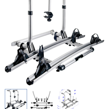
Version
2
Räder
Traglast
60
kg
Menge