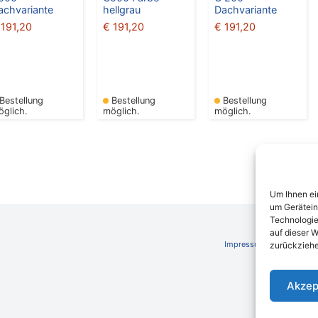
achvariante
hellgrau
Dachvariante
191,20
€
191,20
€
191,20
Bestellung
Bestellung
Bestellung
öglich.
möglich.
möglich.
Um Ihnen ei
um Gerätein
Technologie
auf dieser W
Impressum
AGB
Schli
zurückziehe
Akzep