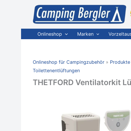
Zum
Inhalt
springen
Onlineshop
Marken
Vorzeltau
Onlineshop für Campingzubehör
Produkte
Toilettenentlüftungen
THETFORD Ventilatorkit Lü