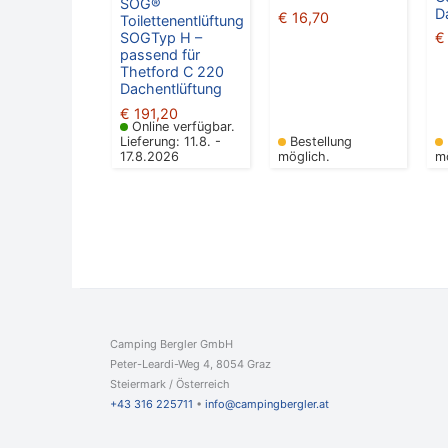
SOG®
D
€
16,70
Toilettenentlüftung
€
SOGTyp H –
passend für
Thetford C 220
Dachentlüftung
€
191,20
Online verfügbar.
Lieferung: 11.8. -
Bestellung
17.8.2026
möglich.
m
Camping Bergler GmbH
Peter-Leardi-Weg 4, 8054 Graz
Steiermark / Österreich​
+43 316 225711
​ •
info@campingbergler.at​