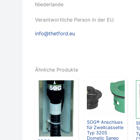
Niederlande
Verantwortliche Person in der EU
info@thetford.eu
Ähnliche Produkte
SOG® Anschluss
S
für Zweitcassette
T
Typ 320S
T
Dometic Saneo
C