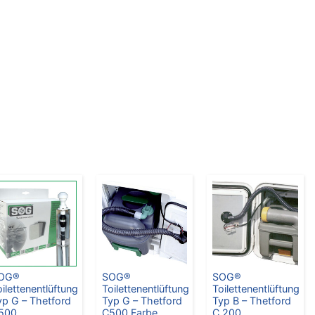
OG®
SOG®
SOG®
oilettenentlüftung
Toilettenentlüftung
Toilettenentlüftung
yp G – Thetford
Typ G – Thetford
Typ B – Thetford
500
C500 Farbe
C 200