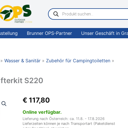
Products
search
sstellung
Brunner OPS-Partner
Unser Geschäft in Gr
Wasser & Sanitär
Zubehör für Campingtoiletten
fterkit S220
THETFORD
€
117,80
Ventilatorkit
Lüfterkit
Online verfügbar.
S220
Lieferung nach Österreich: ca. 11.8. - 17.8.2026
Menge
Lieferzeiten können je nach Transportart (Paketdienst