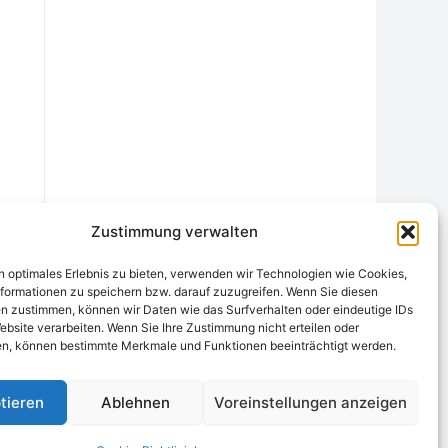
Zustimmung verwalten
n optimales Erlebnis zu bieten, verwenden wir Technologien wie Cookies,
formationen zu speichern bzw. darauf zuzugreifen. Wenn Sie diesen
n zustimmen, können wir Daten wie das Surfverhalten oder eindeutige IDs
ebsite verarbeiten. Wenn Sie Ihre Zustimmung nicht erteilen oder
chtungsstelle
Widerrufsrecht und Formular
Datenschutzerklärung
n, können bestimmte Merkmale und Funktionen beeinträchtigt werden.
Cookie-Richtlinie (EU)
Echtheit von Bewertungen
tieren
Ablehnen
Voreinstellungen anzeigen