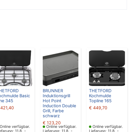
HETFORD
BRUNNER
THETFORD
ochmulde Basic
Induktionsgrill
Kochmulde
ine 345
Hot Point
Topline 165
Induction Double
421,40
€
449,70
Grill, Farbe
schwarz
€
123,20
Online verfügbar.
Online verfügbar.
Online verfügbar.
eferung: 11.8. -
Lieferung: 11.8. -
Lieferung: 11.8. -