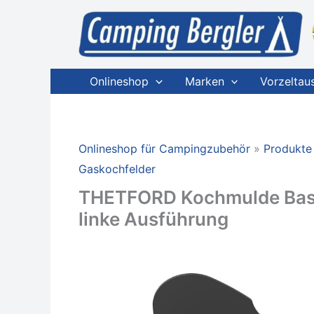
Zum
Inhalt
springen
Onlineshop
Marken
Vorzeltau
Onlineshop für Campingzubehör
Produkte
Gaskochfelder
THETFORD Kochmulde Basic
linke Ausführung