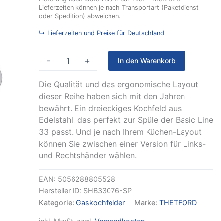
330
Lieferzeiten können je nach Transportart (Paketdienst
mit
oder Spedition) abweichen.
elektr.
Zündung
↳ Lieferzeiten und Preise für Deutschland
linke
Ausführung
Menge
-
+
In den Warenkorb
Die Qualität und das ergonomische Layout
dieser Reihe haben sich mit den Jahren
bewährt. Ein dreieckiges Kochfeld aus
Edelstahl, das perfekt zur Spüle der Basic Line
33 passt. Und je nach Ihrem Küchen-Layout
können Sie zwischen einer Version für Links-
und Rechtshänder wählen.
EAN:
5056288805528
Hersteller ID:
SHB33076-SP
Kategorie:
Gaskochfelder
Marke:
THETFORD
inkl. MwSt.
zzgl.
Versandkosten