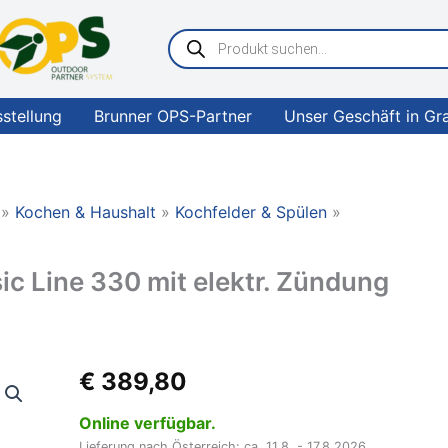
Products
search
sstellung
Brunner OPS-Partner
Unser Geschäft in Gr
Kochen & Haushalt
Kochfelder & Spülen
 Line 330 mit elektr. Zündung
THETFORD
€
389,80
Kochmulde
Basic
Online verfügbar.
Line
Lieferung nach Österreich: ca. 11.8. - 17.8.2026