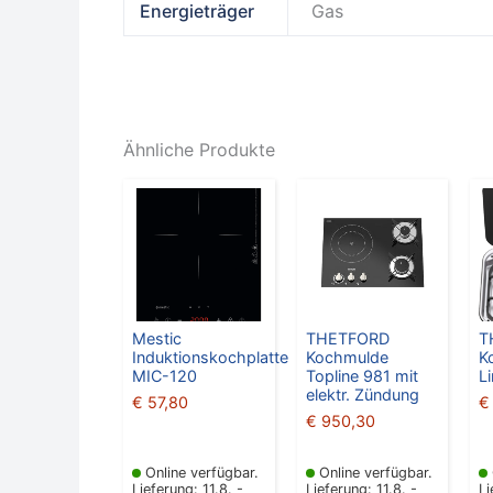
Energieträger
Gas
Ähnliche Produkte
Mestic
THETFORD
T
Induktionskochplatte
Kochmulde
K
MIC-120
Topline 981 mit
L
elektr. Zündung
€
57,80
€
€
950,30
Online verfügbar.
Online verfügbar.
Lieferung: 11.8. -
Lieferung: 11.8. -
Li