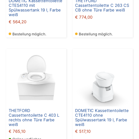
DOMETIC Kassettentoilette
THETFORD
CTES4110 mit
Cassettentoilette C 263 CS
Spülwassertank 19 l, Farbe
CB ohne Türe Farbe weiß
weiß
€
774,00
€
564,20
Bestellung möglich.
Bestellung möglich.
THETFORD
DOMETIC Kassettentoilette
Cassettentoilette C 403 L
CTE4110 ohne
rechts ohne Türe Farbe
Spülwassertank 19 l, Farbe
weiß
weiß
€
765,10
€
517,10