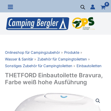
Zum
Inhalt
springen
Onlineshop für Campingzubehör
Produkte
Wasser & Sanitär
Zubehör für Campingtoiletten
Sonstiges Zubehör für Campingtoiletten
Einbautoiletten
THETFORD Einbautoilette Bravura,
Farbe weiß hohe Ausführung
THETFORD
Einbautoilette
Bravura,
Farbe