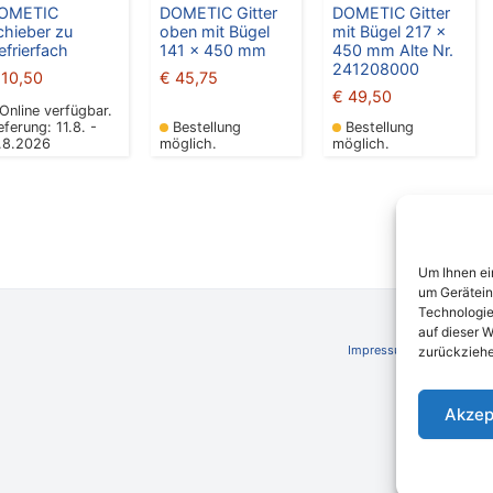
OMETIC
DOMETIC Gitter
DOMETIC Gitter
chieber zu
oben mit Bügel
mit Bügel 217 x
efrierfach
141 x 450 mm
450 mm Alte Nr.
241208000
10,50
€
45,75
€
49,50
Online verfügbar.
eferung: 11.8. -
Bestellung
Bestellung
7.8.2026
möglich.
möglich.
Um Ihnen ei
um Gerätein
Technologie
auf dieser W
Impressum
AGB
Schli
zurückziehe
Akzep