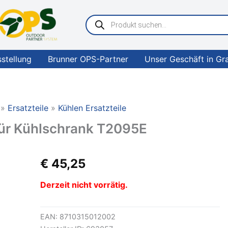
Products
search
sstellung
Brunner OPS-Partner
Unser Geschäft in Gr
Ersatzteile
Kühlen Ersatzteile
ür Kühlschrank T2095E
€
45,25
Derzeit nicht vorrätig.
EAN:
8710315012002