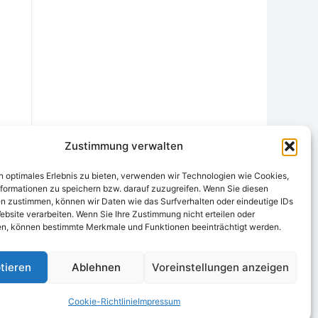
Zustimmung verwalten
n optimales Erlebnis zu bieten, verwenden wir Technologien wie Cookies,
formationen zu speichern bzw. darauf zuzugreifen. Wenn Sie diesen
n zustimmen, können wir Daten wie das Surfverhalten oder eindeutige IDs
ebsite verarbeiten. Wenn Sie Ihre Zustimmung nicht erteilen oder
chtungsstelle
Widerrufsrecht und Formular
Datenschutzerklärung
n, können bestimmte Merkmale und Funktionen beeinträchtigt werden.
Cookie-Richtlinie (EU)
Echtheit von Bewertungen
tieren
Ablehnen
Voreinstellungen anzeigen
Cookie-Richtlinie
Impressum