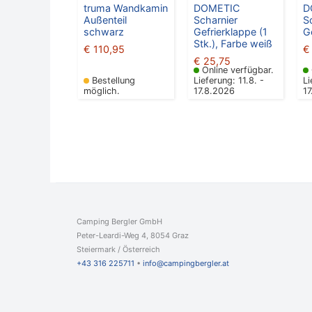
truma Wandkamin
DOMETIC
D
Außenteil
Scharnier
S
schwarz
Gefrierklappe (1
G
Stk.), Farbe weiß
€
110,95
€
€
25,75
Online verfügbar.
Bestellung
Lieferung: 11.8. -
Li
möglich.
17.8.2026
1
Camping Bergler GmbH
Peter-Leardi-Weg 4, 8054 Graz
Steiermark / Österreich​
+43 316 225711
​ •
info@campingbergler.at​