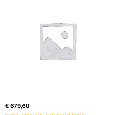
C263-
CSL
mit
Fäkalientank
Farbe:
weiß
Menge
€
679,60