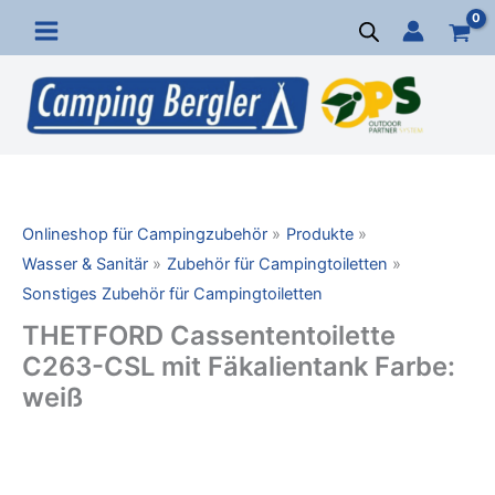
Zum
Inhalt
springen
Onlineshop für Campingzubehör
Produkte
Wasser & Sanitär
Zubehör für Campingtoiletten
Sonstiges Zubehör für Campingtoiletten
THETFORD Cassententoilette
C263-CSL mit Fäkalientank Farbe:
weiß
THETFORD
Cassententoilette