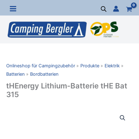
Zum
Inhalt
springen
Onlineshop für Campingzubehör
Produkte
Elektrik
Batterien
Bordbatterien
tHEnergy Lithium-Batterie tHE Bat
315
tHEnergy
Lithium-
Batterie
tHE
Bat