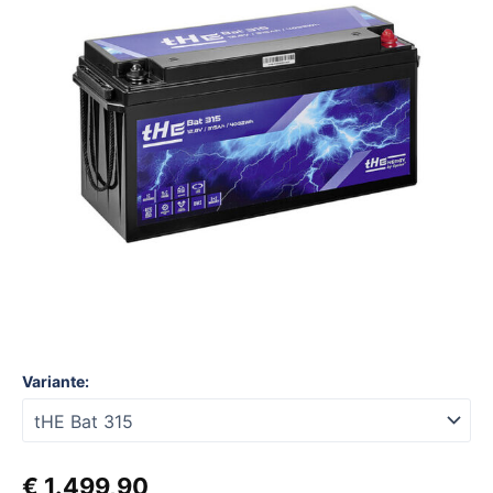
315
Menge
Variante:
€
1.499,90