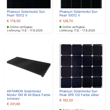
Phaesun Solarmodul Sun
Phaesun Solarmodul Sun
Pearl 15012 V
Pearl 10012 V
€
178,50
€
128,70
Online verfügbar.
Online verfügbar.
Lieferung: 11.8. - 17.8.2026
Lieferung: 11.8. - 17.8.2026
ANTARION Solarmodul
Phaesun Solarmodul Sun
Modul 190 W All Black Farbe
Peak SPR 120 Farbe silber
schwarz
€
192,50
€
201,90