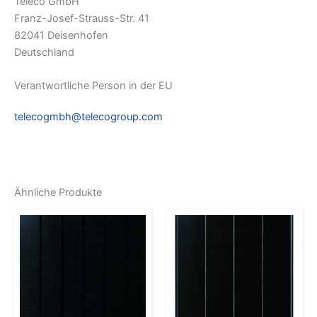
Teleco GmbH
Franz-Josef-Strauss-Str. 41
82041 Deisenhofen
Deutschland
Verantwortliche Person in der EU
telecogmbh@telecogroup.com
Ähnliche Produkte