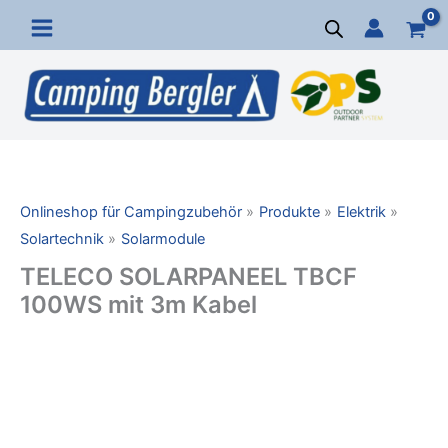
Zum
Inhalt
springen
Onlineshop für Campingzubehör
Produkte
Elektrik
Solartechnik
Solarmodule
TELECO SOLARPANEEL TBCF
100WS mit 3m Kabel
TELECO
SOLARPANEEL
TBCF
100WS
mit