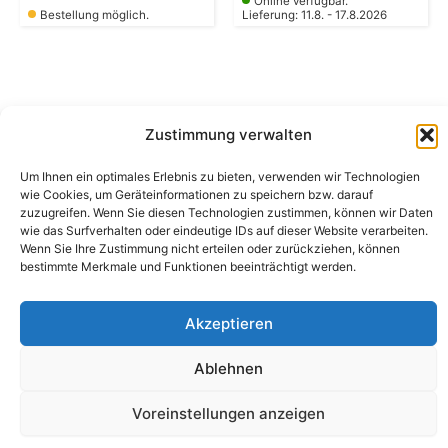
Online verfügbar.
Bestellung möglich.
Lieferung: 11.8. - 17.8.2026
Zustimmung verwalten
Um Ihnen ein optimales Erlebnis zu bieten, verwenden wir Technologien
Camping Bergler GmbH
wie Cookies, um Geräteinformationen zu speichern bzw. darauf
Peter-Leardi-Weg 4, 8054 Graz
zuzugreifen. Wenn Sie diesen Technologien zustimmen, können wir Daten
Steiermark / Österreich​
wie das Surfverhalten oder eindeutige IDs auf dieser Website verarbeiten.
+43 316 225711
​ •
info@campingbergler.at​
Wenn Sie Ihre Zustimmung nicht erteilen oder zurückziehen, können
Impressum
bestimmte Merkmale und Funktionen beeinträchtigt werden.
AGB
Schlichtungsstelle
Widerrufsrecht und Formular
Akzeptieren
Datenschutzerklärung
Cookie-Richtlinie (EU)
Ablehnen
Echtheit von Bewertungen
Voreinstellungen anzeigen