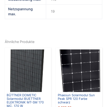
Netzspannung
19
max.
Ähnliche Produkte
BÜTTNER DOMETIC
Phaesun Solarmodul Sun
Solarmodul BUETTNER
Peak SPR 120 Farbe
ELEKTRONIK MT-SM 170
schwarz
MC, 170 W