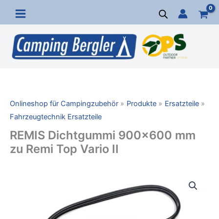
Zum
Inhalt
springen
Onlineshop für Campingzubehör
Produkte
Ersatzteile
Fahrzeugtechnik Ersatzteile
REMIS Dichtgummi 900×600 mm
zu Remi Top Vario II
REMIS
Dichtgummi
900x600
mm
zu