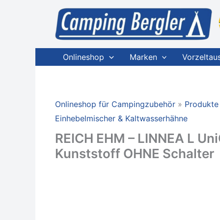
Zum
Inhalt
springen
Onlineshop
Marken
Vorzeltau
Onlineshop für Campingzubehör
Produkte
Einhebelmischer & Kaltwasserhähne
REICH EHM – LINNEA L Uni
Kunststoff OHNE Schalter