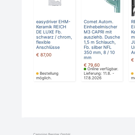
easydriver EHM-
Comet Autom.
R
Keramik REICH
Einhebelmischer
E
DE LUXE Fb.
M3 CAPRI mit
K
schwarz / chrom,
ausziehb. Dusche
m
flexible
1,5 m Schlauch,
J
Anschlüsse
Fb. silber NFL
U
350 mm, 8 / 10
A
€
87,00
mm
€
€
79,60
Online verfügbar.
Bestellung
Lieferung: 11.8. -
möglich.
17.8.2026
m
Camping Bergler GmbH