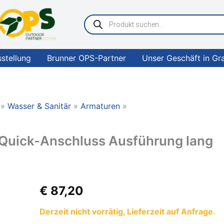
Products
search
sstellung
Brunner OPS-Partner
Unser Geschäft in Gr
Wasser & Sanitär
Armaturen
Quick-Anschluss Ausführung lang
REICH
€
87,20
EHM
-
Derzeit nicht vorrätig, Lieferzeit auf Anfrage.
LINNEA