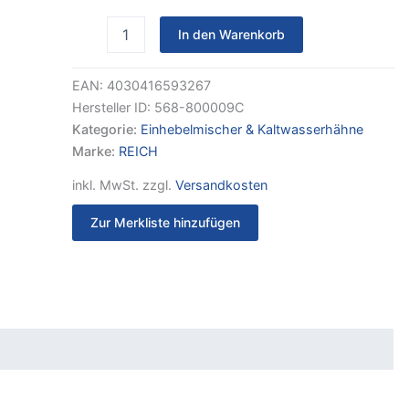
L
UniQuick-
In den Warenkorb
Anschluss
Ausführung
lang
EAN:
4030416593267
Kunststoff
Hersteller ID:
568-800009C
OHNE
Schalter
Kategorie:
Einhebelmischer & Kaltwasserhähne
Menge
Marke:
REICH
inkl. MwSt.
zzgl.
Versandkosten
Zur Merkliste hinzufügen