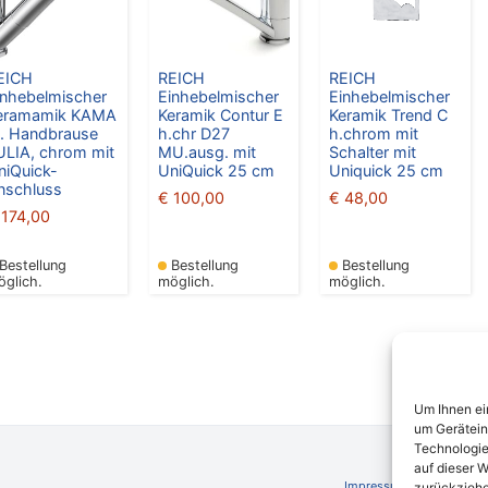
EICH
REICH
REICH
inhebelmischer
Einhebelmischer
Einhebelmischer
eramamik KAMA
Keramik Contur E
Keramik Trend C
. Handbrause
h.chr D27
h.chrom mit
ULIA, chrom mit
MU.ausg. mit
Schalter mit
niQuick-
UniQuick 25 cm
Uniquick 25 cm
nschluss
€
100,00
€
48,00
174,00
Bestellung
Bestellung
Bestellung
öglich.
möglich.
möglich.
Um Ihnen ei
um Gerätein
Technologie
auf dieser W
Impressum
AGB
Schli
zurückziehe