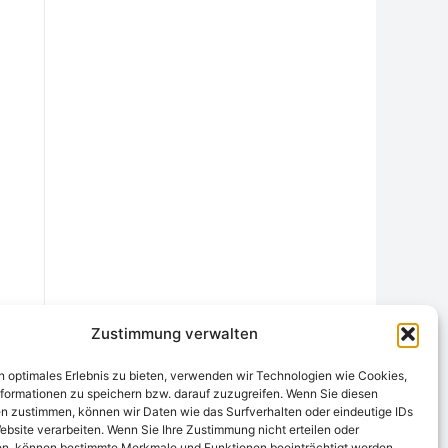
Zustimmung verwalten
n optimales Erlebnis zu bieten, verwenden wir Technologien wie Cookies,
formationen zu speichern bzw. darauf zuzugreifen. Wenn Sie diesen
n zustimmen, können wir Daten wie das Surfverhalten oder eindeutige IDs
ebsite verarbeiten. Wenn Sie Ihre Zustimmung nicht erteilen oder
chtungsstelle
Widerrufsrecht und Formular
Datenschutzerklärung
n, können bestimmte Merkmale und Funktionen beeinträchtigt werden.