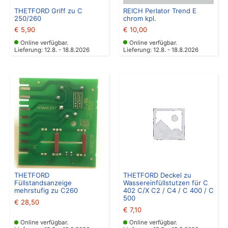
THETFORD Griff zu C
REICH Perlator Trend E
250/260
chrom kpl.
€
5,90
€
10,00
Online verfügbar.
Online verfügbar.
Lieferung: 12.8. - 18.8.2026
Lieferung: 12.8. - 18.8.2026
THETFORD
THETFORD Deckel zu
Füllstandsanzeige
Wassereinfüllstutzen für C
mehrstufig zu C260
402 C/X C2 / C4 / C 400 / C
500
€
28,50
€
7,10
Online verfügbar.
Online verfügbar.