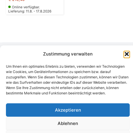
Online verfügbar.
Lieferung: 11.8. - 17.8.2026
Zustimmung verwalten
Camping Bergler GmbH
Peter-Leardi-Weg 4, 8054 Graz
Um Ihnen ein optimales Erlebnis zu bieten, verwenden wir Technologien
Steiermark / Österreich​
wie Cookies, um Geräteinformationen zu speichern bzw. darauf
+43 316 225711
​ •
info@campingbergler.at​
zuzugreifen. Wenn Sie diesen Technologien zustimmen, können wir Daten
wie das Surfverhalten oder eindeutige IDs auf dieser Website verarbeiten.
Impressum
Wenn Sie Ihre Zustimmung nicht erteilen oder zurückziehen, können
AGB
bestimmte Merkmale und Funktionen beeinträchtigt werden.
Schlichtungsstelle
Widerrufsrecht und Formular
Datenschutzerklärung
Akzeptieren
Cookie-Richtlinie (EU)
Echtheit von Bewertungen
Ablehnen