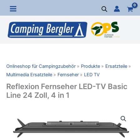
Zum
Inhalt
springen
Onlineshop für Campingzubehör
Produkte
Ersatzteile
Multimedia Ersatzteile
Fernseher
LED TV
Reflexion Fernseher LED-TV Basic
Line 24 Zoll, 4 in 1
Reflexion
Fernseher
LED-
TV
Basic