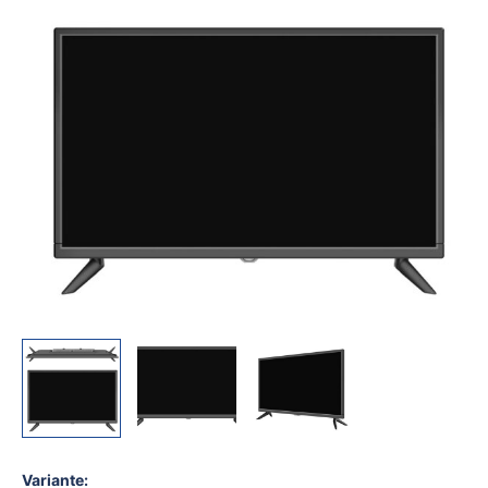
Line
24
Zoll,
4
in
1
Menge
Variante: