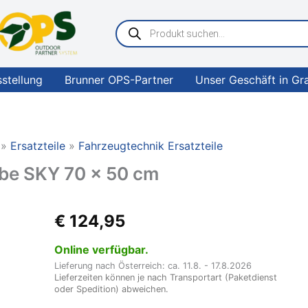
Products
search
sstellung
Brunner OPS-Partner
Unser Geschäft in Gr
Ersatzteile
Fahrzeugtechnik Ersatzteile
be SKY 70 x 50 cm
Quipon
€
124,95
Haube
zu
Online verfügbar.
Dachhaube
Lieferung nach Österreich: ca. 11.8. - 17.8.2026
SKY
Lieferzeiten können je nach Transportart (Paketdienst
70
oder Spedition) abweichen.
x