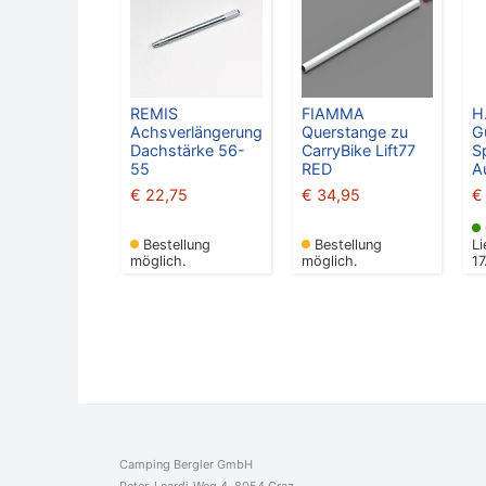
REMIS
FIAMMA
H
Achsverlängerung
Querstange zu
G
Dachstärke 56-
CarryBike Lift77
S
55
RED
A
€
22,75
€
34,95
€
Bestellung
Bestellung
Li
möglich.
möglich.
1
Camping Bergler GmbH