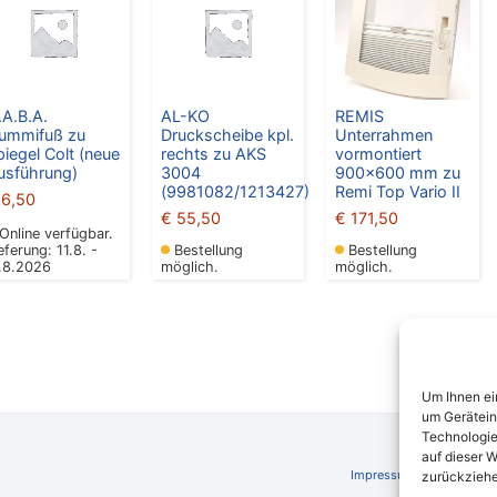
.A.B.A.
AL-KO
REMIS
ummifuß zu
Druckscheibe kpl.
Unterrahmen
piegel Colt (neue
rechts zu AKS
vormontiert
usführung)
3004
900×600 mm zu
(9981082/1213427)
Remi Top Vario II
6,50
€
55,50
€
171,50
Online verfügbar.
eferung: 11.8. -
Bestellung
Bestellung
7.8.2026
möglich.
möglich.
Um Ihnen ei
um Gerätein
Technologie
auf dieser W
Impressum
AGB
Schli
zurückziehe