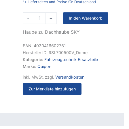
50
↳ Lieferzeiten und Preise für Deutschland
cm
Menge
-
+
In den Warenkorb
Haube zu Dachhaube SKY
EAN:
4030416602761
Hersteller ID:
RSL700500V_Dome
Kategorie:
Fahrzeugtechnik Ersatzteile
Marke:
Quipon
inkl. MwSt.
zzgl.
Versandkosten
Zur Merkliste hinzufügen