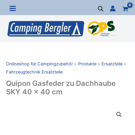
Zum
Inhalt
springen
Onlineshop für Campingzubehör
Produkte
Ersatzteile
Fahrzeugtechnik Ersatzteile
Quipon Gasfeder zu Dachhaube
SKY 40 x 40 cm
Quipon
Gasfeder
zu
Dachhaube
SKY