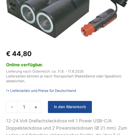
PRO
CAR
mit
Power
USB-
C/A
Doppelsteckdose
12
€
44,80
-
24
Online verfügbar.
V
Menge
Lieferung nach Österreich: ca. 11.8. - 17.8.2026
Lieferzeiten können je nach Transportart (Paketdienst oder Spedition)
abweichen.
↳ Lieferzeiten und Preise für Deutschland
-
+
In den Warenkorb
12-24 Volt Dreifachsteckdose mit 1 Power USB-C/A
Doppelsteckdose und 2 Powersteckdosen (Ø 21 mm). Zum