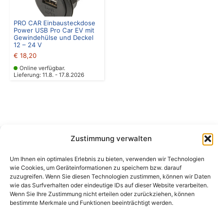
PRO CAR Einbausteckdose
Power USB Pro Car EV mit
Gewindehülse und Deckel
12 – 24 V
€
18,20
Online verfügbar.
Lieferung: 11.8. - 17.8.2026
Zustimmung verwalten
Camping Bergler GmbH
Um Ihnen ein optimales Erlebnis zu bieten, verwenden wir Technologien
Peter-Leardi-Weg 4, 8054 Graz
wie Cookies, um Geräteinformationen zu speichern bzw. darauf
Steiermark / Österreich​
zuzugreifen. Wenn Sie diesen Technologien zustimmen, können wir Daten
+43 316 225711
​ •
info@campingbergler.at​
wie das Surfverhalten oder eindeutige IDs auf dieser Website verarbeiten.
Wenn Sie Ihre Zustimmung nicht erteilen oder zurückziehen, können
Impressum
bestimmte Merkmale und Funktionen beeinträchtigt werden.
AGB
Schlichtungsstelle