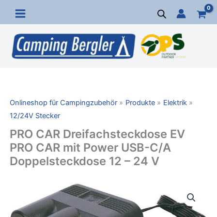
Zum
Inhalt
springen
Onlineshop für Campingzubehör
Produkte
Elektrik
12/24V Stecker
PRO CAR Dreifachsteckdose EV
PRO CAR mit Power USB-C/A
Doppelsteckdose 12 – 24 V
PRO
CAR
Dreifachsteckdose
EV