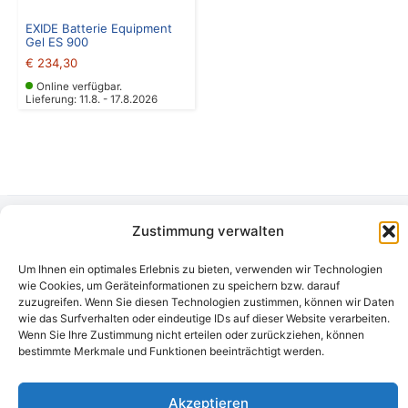
EXIDE Batterie Equipment
Gel ES 900
€
234,30
Online verfügbar.
Lieferung: 11.8. - 17.8.2026
Zustimmung verwalten
Camping Bergler GmbH
Peter-Leardi-Weg 4, 8054 Graz
Um Ihnen ein optimales Erlebnis zu bieten, verwenden wir Technologien
Steiermark / Österreich​
wie Cookies, um Geräteinformationen zu speichern bzw. darauf
+43 316 225711
​ •
info@campingbergler.at​
zuzugreifen. Wenn Sie diesen Technologien zustimmen, können wir Daten
wie das Surfverhalten oder eindeutige IDs auf dieser Website verarbeiten.
Impressum
Wenn Sie Ihre Zustimmung nicht erteilen oder zurückziehen, können
AGB
bestimmte Merkmale und Funktionen beeinträchtigt werden.
Schlichtungsstelle
Widerrufsrecht und Formular
Datenschutzerklärung
Akzeptieren
Cookie-Richtlinie (EU)