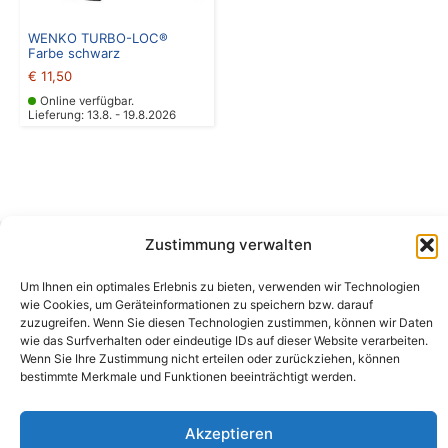
WENKO TURBO-LOC®
Farbe schwarz
€
11,50
Online verfügbar.
Lieferung: 13.8. - 19.8.2026
Zustimmung verwalten
Camping Bergler GmbH
Um Ihnen ein optimales Erlebnis zu bieten, verwenden wir Technologien
Peter-Leardi-Weg 4, 8054 Graz
wie Cookies, um Geräteinformationen zu speichern bzw. darauf
Steiermark / Österreich​
zuzugreifen. Wenn Sie diesen Technologien zustimmen, können wir Daten
+43 316 225711
​ •
info@campingbergler.at​
wie das Surfverhalten oder eindeutige IDs auf dieser Website verarbeiten.
Wenn Sie Ihre Zustimmung nicht erteilen oder zurückziehen, können
Impressum
bestimmte Merkmale und Funktionen beeinträchtigt werden.
AGB
Schlichtungsstelle
Widerrufsrecht und Formular
Akzeptieren
Datenschutzerklärung