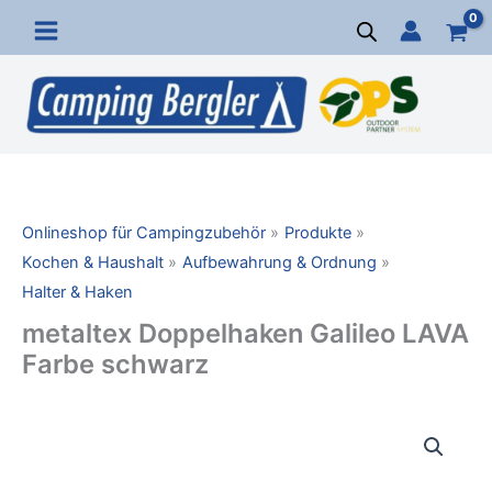
Zum
Inhalt
springen
Onlineshop für Campingzubehör
Produkte
Kochen & Haushalt
Aufbewahrung & Ordnung
Halter & Haken
metaltex Doppelhaken Galileo LAVA
Farbe schwarz
metaltex
Doppelhaken
Galileo
LAVA