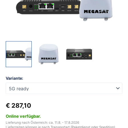
Connected
5G
Ready
Menge
Variante:
€
287,10
Online verfügbar.
Lieferung nach Österreich: ca. 11.8. - 17.8.2026
Lieferzeiten können je nach Transportart (Paketdienst oder Spedition)