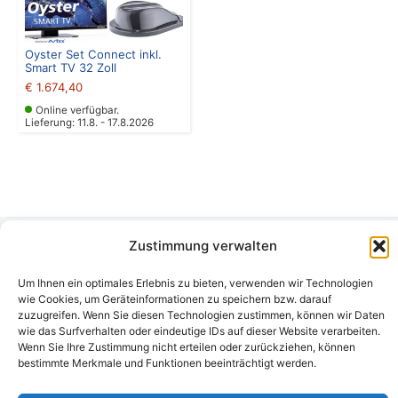
Oyster Set Connect inkl.
Smart TV 32 Zoll
€
1.674,40
Online verfügbar.
Lieferung: 11.8. - 17.8.2026
Zustimmung verwalten
Camping Bergler GmbH
Um Ihnen ein optimales Erlebnis zu bieten, verwenden wir Technologien
Peter-Leardi-Weg 4, 8054 Graz
wie Cookies, um Geräteinformationen zu speichern bzw. darauf
Steiermark / Österreich​
zuzugreifen. Wenn Sie diesen Technologien zustimmen, können wir Daten
+43 316 225711
​ •
info@campingbergler.at​
wie das Surfverhalten oder eindeutige IDs auf dieser Website verarbeiten.
Impressum
Wenn Sie Ihre Zustimmung nicht erteilen oder zurückziehen, können
AGB
bestimmte Merkmale und Funktionen beeinträchtigt werden.
Schlichtungsstelle
Widerrufsrecht und Formular