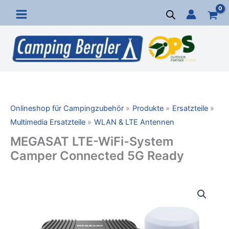
Zum
Inhalt
springen
Onlineshop für Campingzubehör
Produkte
Ersatzteile
Multimedia Ersatzteile
WLAN & LTE Antennen
MEGASAT LTE-WiFi-System
Camper Connected 5G Ready
MEGASAT
LTE-
WiFi-
System
Camper