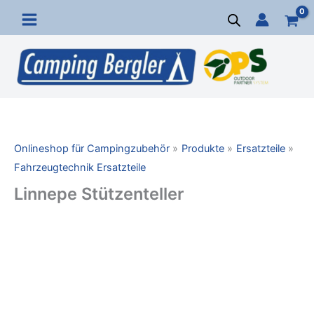
Zum
Inhalt
springen
Onlineshop für Campingzubehör
Produkte
Ersatzteile
Fahrzeugtechnik Ersatzteile
Linnepe Stützenteller
Linnepe
Stützenteller
Menge