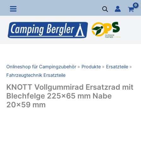
Zum
Inhalt
springen
Onlineshop für Campingzubehör
Produkte
Ersatzteile
Fahrzeugtechnik Ersatzteile
KNOTT Vollgummirad Ersatzrad mit
Blechfelge 225×65 mm Nabe
20×59 mm