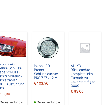
okon Blink-
jokon LED-
AL-KO
rems-Schluss-
Brems-
Rückleuchte
ebelschluss-
Schlussleuchte
komplett links
ückfahrdreieck
e
BRS 727 / 12 V
Eurofab zu
ückstrahler L
Leuchtenträger
€
103,50
000 Ausführung
3000
nks
€
83,00
117,90
Online verfügbar.
Online verfügbar.