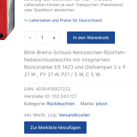
Rückfahr-
Lieferzeiten können je nach Transportart (Paketdienst
Nebelschluss-
oder Spedition) abweichen.
Kennzeichenleucht
mit
↳ Lieferzeiten und Preise für Deutschland
integriertem
Rückstrahler
rechts
-
+
In den Warenkorb
Menge
Blink-Brems-Schluss-Kennzeichen-Rückfahr-
Nebelschlussleuchte mit integriertem
Rückstrahler E9 1423 und Glühlampen 2 x P
21 W , PY 21 W, P21 / 5 W, C 5 W.
EAN:
4030416927222
Hersteller ID:
102.043.121
Kategorie:
Rückleuchten
Marke:
jokon
inkl. MwSt.
zzgl.
Versandkosten
Zur Merkliste hinzufügen