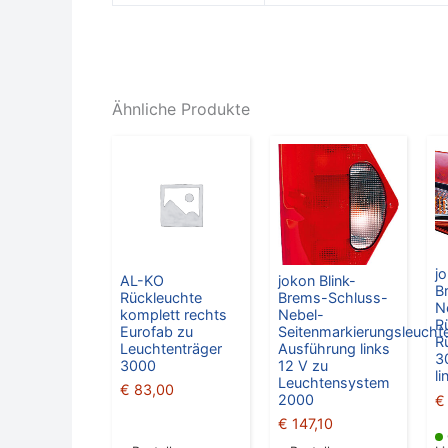
Ähnliche Produkte
j
AL-KO
jokon Blink-
B
Rückleuchte
Brems-Schluss-
N
komplett rechts
Nebel-
R
Eurofab zu
Seitenmarkierungsleucht
R
Leuchtenträger
Ausführung links
3
3000
12 V zu
li
Leuchtensystem
€
83,00
2000
€
€
147,10