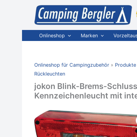
Zum
Inhalt
springen
Onlineshop
Marken
Vorzeltau
Onlineshop für Campingzubehör
Produkte
Rückleuchten
jokon Blink-Brems-Schlus
Kennzeichenleucht mit int