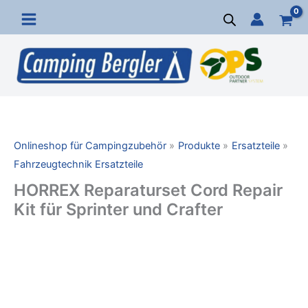
Zum
Inhalt
springen
Onlineshop für Campingzubehör
Produkte
Ersatzteile
Fahrzeugtechnik Ersatzteile
HORREX Reparaturset Cord Repair
Kit für Sprinter und Crafter
HORREX
Reparaturset
Cord
Repair
Kit