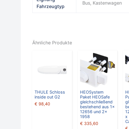
Bus, Kastenwagen
Fahrzeugtyp
Ähnliche Produkte
THULE Schloss
HEOSystem
H
inside out G2
Paket HEOSafe
P
gleichschließend
g
€
98,40
bestehend aus 1x
b
12656 und 2x
1
1958
x
C
€
335,60
€