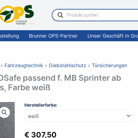
Products
search
sstellung
Brunner OPS-Partner
Unser Geschäft in Gr
Fahrzeugtechnik
Diebstahlschutz
Türsicherungen
afe passend f. MB Sprinter ab
s, Farbe weiß
HEOSystem
Herstellerfarbe:
VAN
Paket
HEOSafe
passend
€
307,50
f.