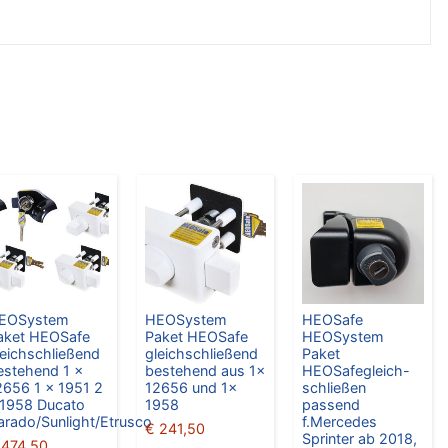
EOSystem
HEOSystem
HEOSafe
aket HEOSafe
Paket HEOSafe
HEOSystem
leichschließend
gleichschließend
Paket
estehend 1 x
bestehend aus 1x
HEOSafegleich-
2656 1 x 1951 2
12656 und 1x
schließen
 1958 Ducato
1958
passend
arado/Sunlight/Etrusco
f.Mercedes
€
241,50
Sprinter ab 2018,
474,50