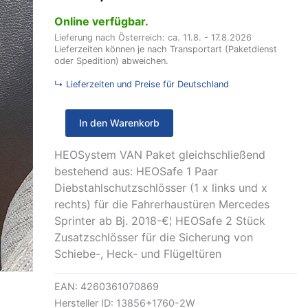
MB
Online verfügbar.
Sprinter
ab
Lieferung nach Österreich: ca. 11.8. - 17.8.2026
2018
Lieferzeiten können je nach Transportart (Paketdienst
oder Spedition) abweichen.
und
2
↳ Lieferzeiten und Preise für Deutschland
x
Zusatzschloss,
Farbe
In den Warenkorb
weiß
Menge
HEOSystem VAN Paket gleichschließend
bestehend aus: HEOSafe 1 Paar
Diebstahlschutzschlösser (1 x links und x
rechts) für die Fahrerhaustüren Mercedes
Sprinter ab Bj. 2018-€¦ HEOSafe 2 Stück
Zusatzschlösser für die Sicherung von
Schiebe-, Heck- und Flügeltüren
EAN:
4260361070869
Hersteller ID:
13856+1760-2W