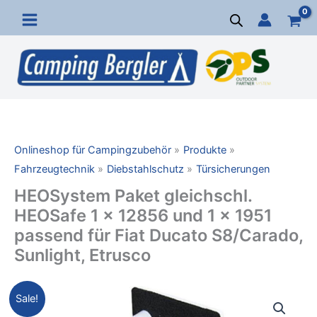
Zum
Inhalt
springen
Onlineshop für Campingzubehör
Produkte
Fahrzeugtechnik
Diebstahlschutz
Türsicherungen
HEOSystem Paket gleichschl.
HEOSafe 1 x 12856 und 1 x 1951
passend für Fiat Ducato S8/Carado,
Sunlight, Etrusco
HEOSystem
Ursprünglicher
Aktueller
Sale!
Paket