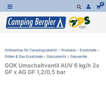
Zum
Inhalt
springen
Onlineshop für Campingzubehör
Produkte
Ersatzteile
Grillen & Gas Ersatzteile
Gaszubehör
Gasventile
GOK Umschaltventil AUV 6 kg/h 2x
GF x AG GF 1,2/0,5 bar
GOK
Umschaltventil
AUV
6
kg/h