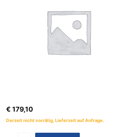
2x
GF
x
AG
GF
1,2/0,5
bar
Menge
€
179,10
Derzeit nicht vorrätig, Lieferzeit auf Anfrage.