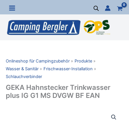
Zum
Inhalt
springen
Onlineshop für Campingzubehör
Produkte
Wasser & Sanitär
Frischwasser-Installation
Schlauchverbinder
GEKA Hahnstecker Trinkwasser
plus IG G1 MS DVGW BF EAN
GEKA
Hahnstecker
Trinkwasser
plus