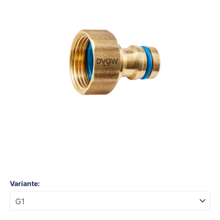
IG
G1
MS
DVGW
BF
EAN
Menge
Variante: