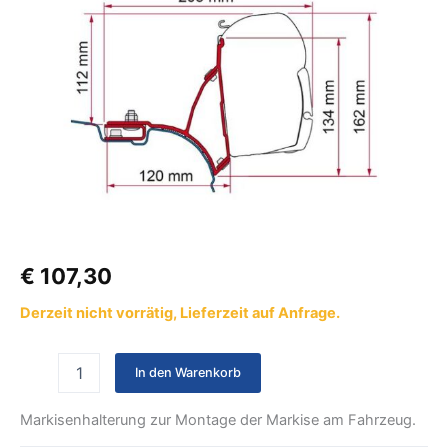
T5/T6
Transporter,
Mulivan
und
Caravelle
ohne
C-
Schiene
L1/H1
deep
black
Menge
€
107,30
Derzeit nicht vorrätig, Lieferzeit auf Anfrage.
In den Warenkorb
Markisenhalterung zur Montage der Markise am Fahrzeug.