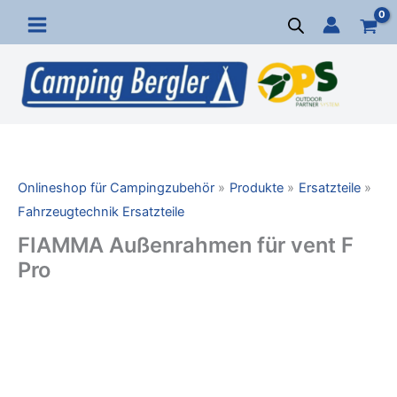
Zum
Inhalt
springen
Onlineshop für Campingzubehör
Produkte
Ersatzteile
Fahrzeugtechnik Ersatzteile
FIAMMA Außenrahmen für vent F
Pro
FIAMMA
Außenrahmen
für
vent
F