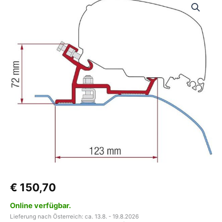
Adapterkit
3tlg.
inkl.
Rain
Guard
zu
Dachmarkise
passend
für
F65/F80
Ducato/Jumper/Boxer
High
Roof
Menge
€
150,70
Online verfügbar.
Lieferung nach Österreich: ca. 13.8. - 19.8.2026