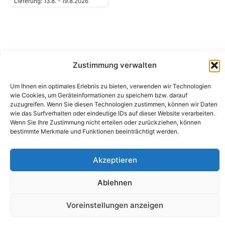
Lieferung: 13.8. - 19.8.2026
Zustimmung verwalten
Camping Bergler GmbH
Um Ihnen ein optimales Erlebnis zu bieten, verwenden wir Technologien
Peter-Leardi-Weg 4, 8054 Graz
wie Cookies, um Geräteinformationen zu speichern bzw. darauf
Steiermark / Österreich​
zuzugreifen. Wenn Sie diesen Technologien zustimmen, können wir Daten
+43 316 225711
​ •
info@campingbergler.at​
wie das Surfverhalten oder eindeutige IDs auf dieser Website verarbeiten.
Wenn Sie Ihre Zustimmung nicht erteilen oder zurückziehen, können
Impressum
bestimmte Merkmale und Funktionen beeinträchtigt werden.
AGB
Schlichtungsstelle
Widerrufsrecht und Formular
Akzeptieren
Datenschutzerklärung
Cookie-Richtlinie (EU)
Echtheit von Bewertungen
Ablehnen
Voreinstellungen anzeigen