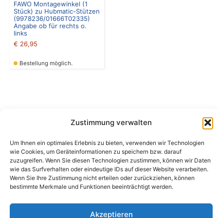
FAWO Montagewinkel (1
Stück) zu Hubmatic-Stützen
(9978236/01666T02335)
Angabe ob für rechts o.
links
€
26,95
Bestellung möglich.
Zustimmung verwalten
Camping Bergler GmbH
Um Ihnen ein optimales Erlebnis zu bieten, verwenden wir Technologien
Peter-Leardi-Weg 4, 8054 Graz
wie Cookies, um Geräteinformationen zu speichern bzw. darauf
Steiermark / Österreich​
zuzugreifen. Wenn Sie diesen Technologien zustimmen, können wir Daten
+43 316 225711
​ •
info@campingbergler.at​
wie das Surfverhalten oder eindeutige IDs auf dieser Website verarbeiten.
Wenn Sie Ihre Zustimmung nicht erteilen oder zurückziehen, können
Impressum
bestimmte Merkmale und Funktionen beeinträchtigt werden.
AGB
Schlichtungsstelle
Widerrufsrecht und Formular
Akzeptieren
Datenschutzerklärung