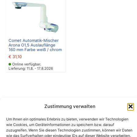
Comet Automatik-Mischer
Arona O1,5 Auslauflänge
160 mm Farbe weiß / chrom
€
31,10
Online verfügbar.
Lieferung: 11.8. - 17.8.2026
Zustimmung verwalten
Camping Bergler GmbH
Um Ihnen ein optimales Erlebnis zu bieten, verwenden wir Technologien
Peter-Leardi-Weg 4, 8054 Graz
wie Cookies, um Geräteinformationen zu speichern bzw. darauf
Steiermark / Österreich​
zuzugreifen. Wenn Sie diesen Technologien zustimmen, können wir Daten
+43 316 225711
​ •
info@campingbergler.at​
wie das Surfverhalten oder eindeutige IDs auf dieser Website verarbeiten.