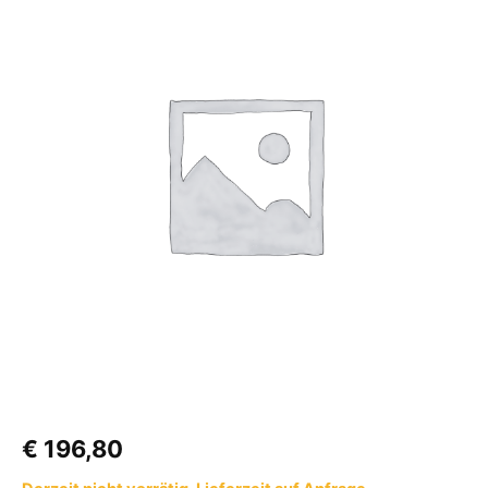
Keramik
TREND
E
mit
Handbrause
Farbe
schwarz
Menge
€
196,80