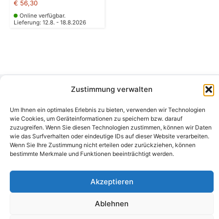
€
56,30
Online verfügbar.
Lieferung: 12.8. - 18.8.2026
Zustimmung verwalten
Camping Bergler GmbH
Um Ihnen ein optimales Erlebnis zu bieten, verwenden wir Technologien
Peter-Leardi-Weg 4, 8054 Graz
wie Cookies, um Geräteinformationen zu speichern bzw. darauf
Steiermark / Österreich​
zuzugreifen. Wenn Sie diesen Technologien zustimmen, können wir Daten
+43 316 225711
​ •
info@campingbergler.at​
wie das Surfverhalten oder eindeutige IDs auf dieser Website verarbeiten.
Impressum
Wenn Sie Ihre Zustimmung nicht erteilen oder zurückziehen, können
AGB
bestimmte Merkmale und Funktionen beeinträchtigt werden.
Schlichtungsstelle
Widerrufsrecht und Formular
Datenschutzerklärung
Akzeptieren
Cookie-Richtlinie (EU)
Echtheit von Bewertungen
Ablehnen