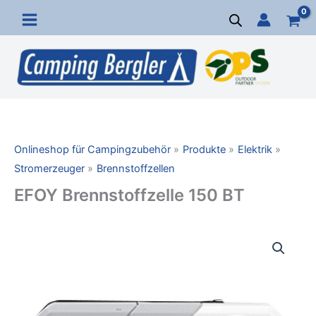
Zum
Inhalt
springen
Onlineshop für Campingzubehör
Produkte
Elektrik
Stromerzeuger
Brennstoffzellen
EFOY Brennstoffzelle 150 BT
EFOY
Brennstoffzelle
150
BT
Menge