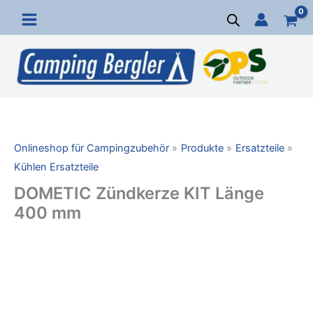
Zum
Inhalt
springen
Onlineshop für Campingzubehör
Produkte
Ersatzteile
Kühlen Ersatzteile
DOMETIC Zündkerze KIT Länge
400 mm
DOMETIC
Zündkerze
KIT
Länge
400