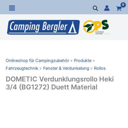
Zum
Inhalt
springen
Onlineshop für Campingzubehör
Produkte
Fahrzeugtechnik
Fenster & Verdunkelung
Rollos
DOMETIC Verdunklungsrollo Heki
3/4 (BG1272) Duett Material
DOMETIC
Verdunklungsrollo
Heki
3/4
(BG1272)