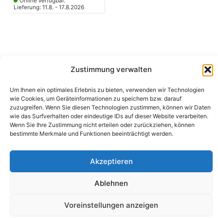
Online verfügbar.
Lieferung: 11.8. - 17.8.2026
Zustimmung verwalten
Camping Bergler GmbH
Um Ihnen ein optimales Erlebnis zu bieten, verwenden wir Technologien
Peter-Leardi-Weg 4, 8054 Graz
wie Cookies, um Geräteinformationen zu speichern bzw. darauf
Steiermark / Österreich​
zuzugreifen. Wenn Sie diesen Technologien zustimmen, können wir Daten
+43 316 225711
​ •
info@campingbergler.at​
wie das Surfverhalten oder eindeutige IDs auf dieser Website verarbeiten.
Wenn Sie Ihre Zustimmung nicht erteilen oder zurückziehen, können
Impressum
bestimmte Merkmale und Funktionen beeinträchtigt werden.
AGB
Schlichtungsstelle
Widerrufsrecht und Formular
Akzeptieren
Datenschutzerklärung
Cookie-Richtlinie (EU)
Echtheit von Bewertungen
Ablehnen
Voreinstellungen anzeigen