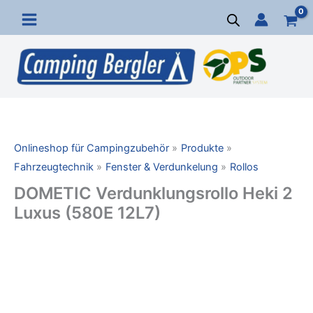
Zum
Inhalt
springen
Onlineshop für Campingzubehör
Produkte
Fahrzeugtechnik
Fenster & Verdunkelung
Rollos
DOMETIC Verdunklungsrollo Heki 2
Luxus (580E 12L7)
DOMETIC
Verdunklungsrollo
Heki
2
Luxus