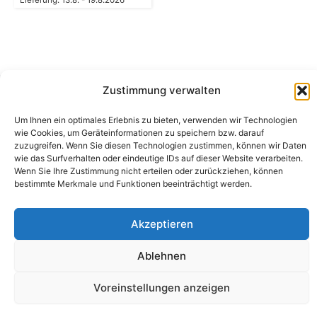
Lieferung: 13.8. - 19.8.2026
Zustimmung verwalten
Camping Bergler GmbH
Um Ihnen ein optimales Erlebnis zu bieten, verwenden wir Technologien
Peter-Leardi-Weg 4, 8054 Graz
wie Cookies, um Geräteinformationen zu speichern bzw. darauf
Steiermark / Österreich​
zuzugreifen. Wenn Sie diesen Technologien zustimmen, können wir Daten
+43 316 225711
​ •
info@campingbergler.at​
wie das Surfverhalten oder eindeutige IDs auf dieser Website verarbeiten.
Wenn Sie Ihre Zustimmung nicht erteilen oder zurückziehen, können
Impressum
bestimmte Merkmale und Funktionen beeinträchtigt werden.
AGB
Schlichtungsstelle
Widerrufsrecht und Formular
Akzeptieren
Datenschutzerklärung
Cookie-Richtlinie (EU)
Echtheit von Bewertungen
Ablehnen
Voreinstellungen anzeigen