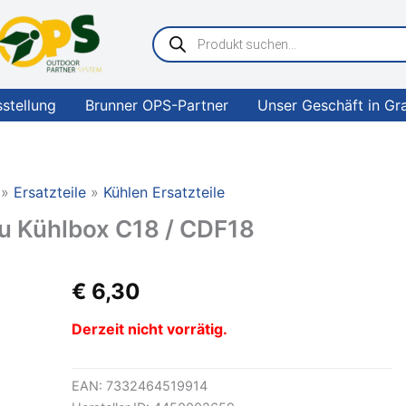
Products
search
sstellung
Brunner OPS-Partner
Unser Geschäft in Gr
Ersatzteile
Kühlen Ersatzteile
u Kühlbox C18 / CDF18
€
6,30
Derzeit nicht vorrätig.
EAN:
7332464519914