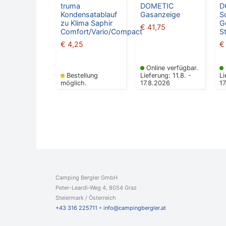
truma
DOMETIC
D
Kondensatablauf
Gasanzeige
S
zu Klima Saphir
G
€
41,75
Comfort/Vario/Compact
S
€
4,25
€
Online verfügbar.
Bestellung
Lieferung: 11.8. -
Li
möglich.
17.8.2026
1
Camping Bergler GmbH
Peter-Leardi-Weg 4, 8054 Graz
Steiermark / Österreich​
+43 316 225711
​ •
info@campingbergler.at​