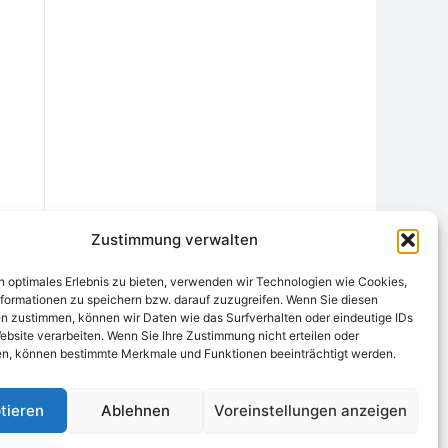
Zustimmung verwalten
n optimales Erlebnis zu bieten, verwenden wir Technologien wie Cookies,
formationen zu speichern bzw. darauf zuzugreifen. Wenn Sie diesen
n zustimmen, können wir Daten wie das Surfverhalten oder eindeutige IDs
ebsite verarbeiten. Wenn Sie Ihre Zustimmung nicht erteilen oder
chtungsstelle
Widerrufsrecht und Formular
Datenschutzerklärung
n, können bestimmte Merkmale und Funktionen beeinträchtigt werden.
Cookie-Richtlinie (EU)
Echtheit von Bewertungen
tieren
Ablehnen
Voreinstellungen anzeigen