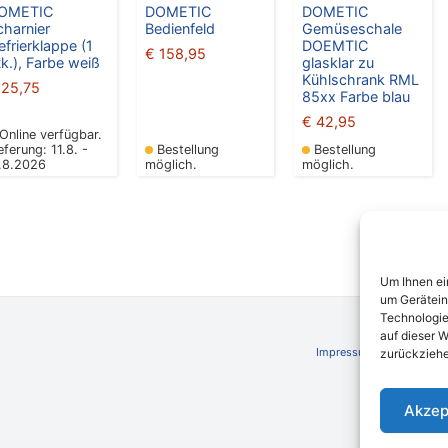
OMETIC
DOMETIC
DOMETIC
charnier
Bedienfeld
Gemüseschale
efrierklappe (1
DOEMTIC
€
158,95
tk.), Farbe weiß
glasklar zu
Kühlschrank RML
25,75
85xx Farbe blau
€
42,95
Online verfügbar.
eferung: 11.8. -
Bestellung
Bestellung
7.8.2026
möglich.
möglich.
Um Ihnen ei
um Gerätein
Technologie
auf dieser W
Impressum
AGB
Schli
zurückziehe
Akzep