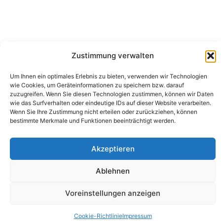
Zustimmung verwalten
Camping Bergler GmbH
Um Ihnen ein optimales Erlebnis zu bieten, verwenden wir Technologien
Peter-Leardi-Weg 4, 8054 Graz
wie Cookies, um Geräteinformationen zu speichern bzw. darauf
Steiermark / Österreich​
zuzugreifen. Wenn Sie diesen Technologien zustimmen, können wir Daten
+43 316 225711
​ •
info@campingbergler.at​
wie das Surfverhalten oder eindeutige IDs auf dieser Website verarbeiten.
Wenn Sie Ihre Zustimmung nicht erteilen oder zurückziehen, können
Impressum
bestimmte Merkmale und Funktionen beeinträchtigt werden.
AGB
Schlichtungsstelle
Widerrufsrecht und Formular
Akzeptieren
Datenschutzerklärung
Cookie-Richtlinie (EU)
Echtheit von Bewertungen
Ablehnen
Voreinstellungen anzeigen
Cookie-Richtlinie
Impressum