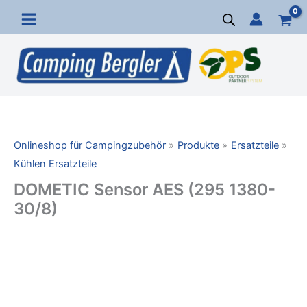
Zum
Inhalt
springen
Onlineshop für Campingzubehör
Produkte
Ersatzteile
Kühlen Ersatzteile
DOMETIC Sensor AES (295 1380-
30/8)
DOMETIC
Sensor
AES
(295
1380-