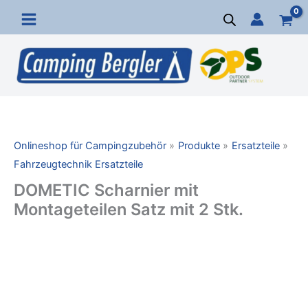
Zum
Inhalt
springen
Onlineshop für Campingzubehör
Produkte
Ersatzteile
Fahrzeugtechnik Ersatzteile
DOMETIC Scharnier mit
Montageteilen Satz mit 2 Stk.
DOMETIC
Scharnier
mit
Montageteilen
Satz