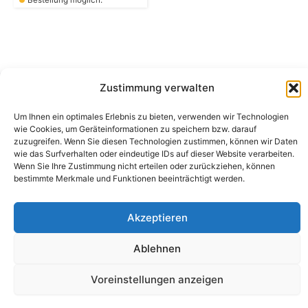
Bestellung möglich.
Zustimmung verwalten
Camping Bergler GmbH
Um Ihnen ein optimales Erlebnis zu bieten, verwenden wir Technologien
Peter-Leardi-Weg 4, 8054 Graz
wie Cookies, um Geräteinformationen zu speichern bzw. darauf
Steiermark / Österreich​
zuzugreifen. Wenn Sie diesen Technologien zustimmen, können wir Daten
+43 316 225711
​ •
info@campingbergler.at​
wie das Surfverhalten oder eindeutige IDs auf dieser Website verarbeiten.
Wenn Sie Ihre Zustimmung nicht erteilen oder zurückziehen, können
Impressum
bestimmte Merkmale und Funktionen beeinträchtigt werden.
AGB
Schlichtungsstelle
Widerrufsrecht und Formular
Akzeptieren
Datenschutzerklärung
Cookie-Richtlinie (EU)
Echtheit von Bewertungen
Ablehnen
Voreinstellungen anzeigen