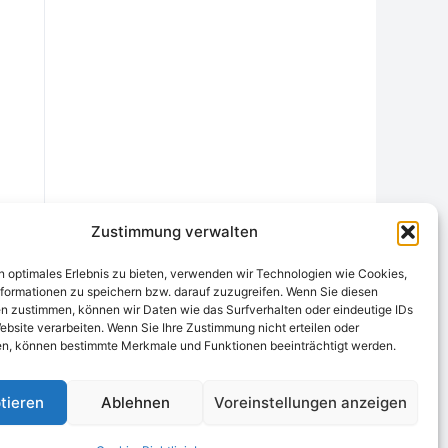
Zustimmung verwalten
n optimales Erlebnis zu bieten, verwenden wir Technologien wie Cookies,
formationen zu speichern bzw. darauf zuzugreifen. Wenn Sie diesen
n zustimmen, können wir Daten wie das Surfverhalten oder eindeutige IDs
ebsite verarbeiten. Wenn Sie Ihre Zustimmung nicht erteilen oder
chtungsstelle
Widerrufsrecht und Formular
Datenschutzerklärung
n, können bestimmte Merkmale und Funktionen beeinträchtigt werden.
Cookie-Richtlinie (EU)
Echtheit von Bewertungen
tieren
Ablehnen
Voreinstellungen anzeigen