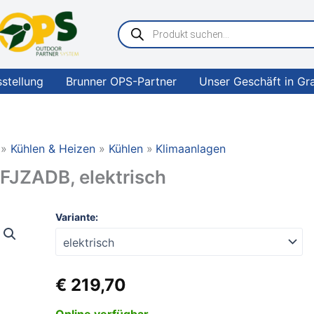
Products
search
sstellung
Brunner OPS-Partner
Unser Geschäft in Gr
Kühlen & Heizen
Kühlen
Klimaanlagen
FJZADB, elektrisch
DOMETIC
Variante:
Luftverteilerbox
FJZADB,
elektrisch
Menge
€
219,70
Online verfügbar.