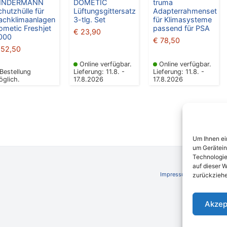
INDERMANN
DOMETIC
truma
chutzhülle für
Lüftungsgittersatz
Adapterrahmenset
achklimaanlagen
3-tlg. Set
für Klimasysteme
ometic Freshjet
passend für PSA
€
23,90
000
€
78,50
52,50
Online verfügbar.
Online verfügbar.
Bestellung
Lieferung: 11.8. -
Lieferung: 11.8. -
öglich.
17.8.2026
17.8.2026
Um Ihnen ei
um Gerätein
Technologie
auf dieser W
Impressum
AGB
Schli
zurückziehe
Akzep