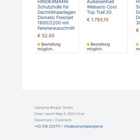
HINDERMANN
Außeneinheit
H
Schutzhülle für
Webasto Cool
S
Dachklimaanlagen
Top Trail 20
D
Dometic Freshjet
D
€
1.793,10
1600/2200 mit
3
Fensterausschnitt
€
€
52,50
Bestellung
Bestellung
möglich.
möglich.
m
Camping Bergler GmbH
Peter-Leardi-Weg 4, 8054 Graz
Steiermark / Österreich​
+43 316 225711
​ •
info@campingbergler.at​