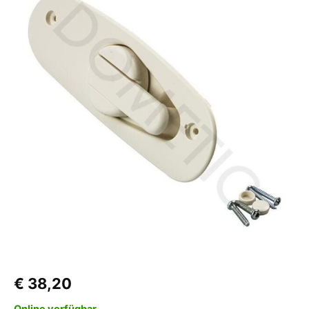
mit
Anbauteile
zu
Midi
-
Heki
Menge
€
38,20