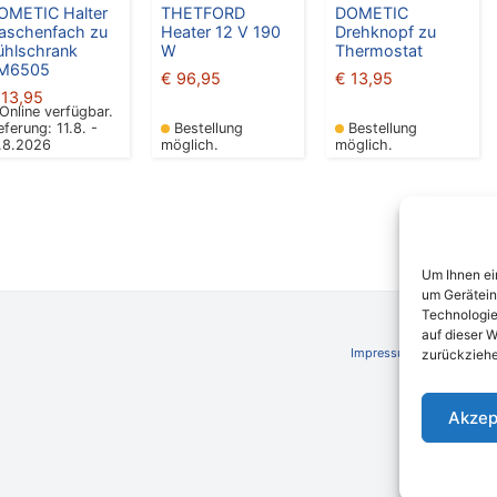
OMETIC Halter
THETFORD
DOMETIC
laschenfach zu
Heater 12 V 190
Drehknopf zu
ühlschrank
W
Thermostat
M6505
€
96,95
€
13,95
13,95
Online verfügbar.
eferung: 11.8. -
Bestellung
Bestellung
7.8.2026
möglich.
möglich.
Um Ihnen ei
um Gerätein
Technologie
auf dieser W
Impressum
AGB
Schli
zurückziehe
Akzep