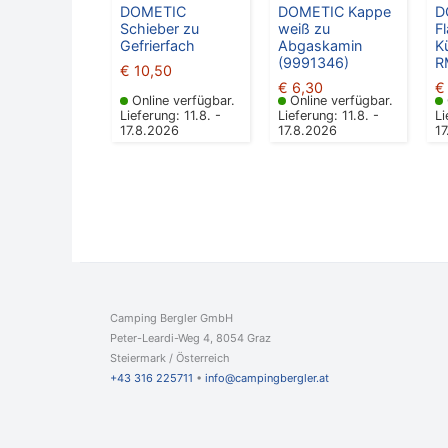
DOMETIC
DOMETIC Kappe
D
Schieber zu
weiß zu
F
Gefrierfach
Abgaskamin
K
(9991346)
R
€
10,50
€
6,30
€
Online verfügbar.
Online verfügbar.
Lieferung: 11.8. -
Lieferung: 11.8. -
Li
17.8.2026
17.8.2026
1
Camping Bergler GmbH
Peter-Leardi-Weg 4, 8054 Graz
Steiermark / Österreich​
+43 316 225711
​ •
info@campingbergler.at​