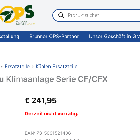
Products
search
sstellung
Brunner OPS-Partner
Unser Geschäft in Gr
Ersatzteile
Kühlen Ersatzteile
u Klimaanlage Serie CF/CFX
€
241,95
Derzeit nicht vorrätig.
EAN:
7315091521406