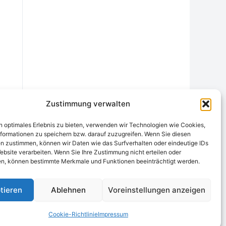
Zustimmung verwalten
n optimales Erlebnis zu bieten, verwenden wir Technologien wie Cookies,
formationen zu speichern bzw. darauf zuzugreifen. Wenn Sie diesen
n zustimmen, können wir Daten wie das Surfverhalten oder eindeutige IDs
ebsite verarbeiten. Wenn Sie Ihre Zustimmung nicht erteilen oder
chtungsstelle
Widerrufsrecht und Formular
Datenschutzerklärung
n, können bestimmte Merkmale und Funktionen beeinträchtigt werden.
Cookie-Richtlinie (EU)
Echtheit von Bewertungen
tieren
Ablehnen
Voreinstellungen anzeigen
Cookie-Richtlinie
Impressum