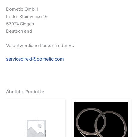
Dometic GmbH
In der Steinwiese 16
57074 Siegen
Deutschland
Verantwortliche Person in der EU
servicedirekt@dometic.com
Ähnliche Produkte