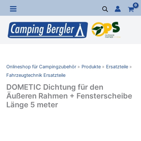
Zum
Inhalt
springen
Onlineshop für Campingzubehör
Produkte
Ersatzteile
Fahrzeugtechnik Ersatzteile
DOMETIC Dichtung für den
Äußeren Rahmen + Fensterscheibe
Länge 5 meter
DOMETIC
Dichtung
für
den