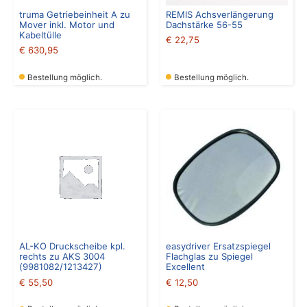
truma Getriebeinheit A zu
REMIS Achsverlängerung
Mover inkl. Motor und
Dachstärke 56-55
Kabeltülle
€
22,75
€
630,95
Bestellung möglich.
Bestellung möglich.
AL-KO Druckscheibe kpl.
easydriver Ersatzspiegel
rechts zu AKS 3004
Flachglas zu Spiegel
(9981082/1213427)
Excellent
€
55,50
€
12,50