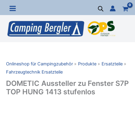
Zum
Inhalt
springen
Onlineshop für Campingzubehör
Produkte
Ersatzteile
Fahrzeugtechnik Ersatzteile
DOMETIC Aussteller zu Fenster S7P
TOP HUNG 1413 stufenlos
DOMETIC
Aussteller
zu
Fenster
S7P