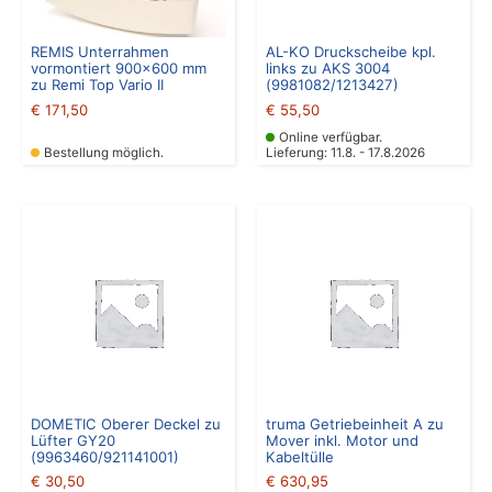
REMIS Unterrahmen
AL-KO Druckscheibe kpl.
vormontiert 900×600 mm
links zu AKS 3004
zu Remi Top Vario II
(9981082/1213427)
€
171,50
€
55,50
Online verfügbar.
Bestellung möglich.
Lieferung: 11.8. - 17.8.2026
DOMETIC Oberer Deckel zu
truma Getriebeinheit A zu
Lüfter GY20
Mover inkl. Motor und
(9963460/921141001)
Kabeltülle
€
30,50
€
630,95