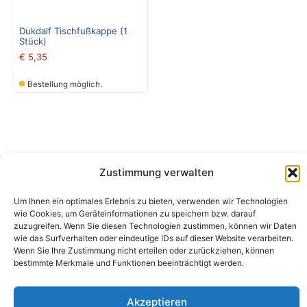
Dukdalf Tischfußkappe (1
Stück)
€
5,35
Bestellung möglich.
Zustimmung verwalten
Camping Bergler GmbH
Um Ihnen ein optimales Erlebnis zu bieten, verwenden wir Technologien
Peter-Leardi-Weg 4, 8054 Graz
wie Cookies, um Geräteinformationen zu speichern bzw. darauf
Steiermark / Österreich​
zuzugreifen. Wenn Sie diesen Technologien zustimmen, können wir Daten
+43 316 225711
​ •
info@campingbergler.at​
wie das Surfverhalten oder eindeutige IDs auf dieser Website verarbeiten.
Wenn Sie Ihre Zustimmung nicht erteilen oder zurückziehen, können
Impressum
bestimmte Merkmale und Funktionen beeinträchtigt werden.
AGB
Schlichtungsstelle
Widerrufsrecht und Formular
Akzeptieren
Datenschutzerklärung